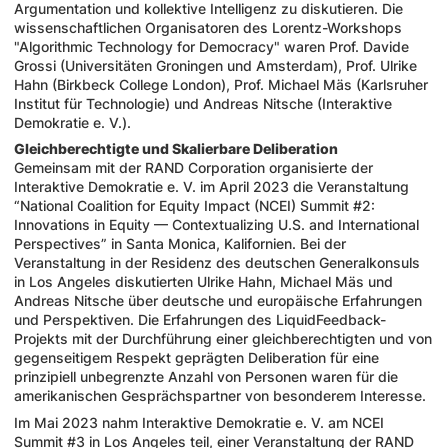
Argumentation und kollektive Intelligenz zu diskutieren. Die
wissenschaftlichen Organisatoren des Lorentz-Workshops
"Algorithmic Technology for Democracy" waren Prof. Davide
Grossi (Universitäten Groningen und Amsterdam), Prof. Ulrike
Hahn (Birkbeck College London), Prof. Michael Mäs (Karlsruher
Institut für Technologie) und Andreas Nitsche (Interaktive
Demokratie e. V.).
Gleichberechtigte und Skalierbare Deliberation
Gemeinsam mit der RAND Corporation organisierte der
Interaktive Demokratie e. V. im April 2023 die Veranstaltung
“National Coalition for Equity Impact (NCEI) Summit #2:
Innovations in Equity — Contextualizing U.S. and International
Perspectives” in Santa Monica, Kalifornien. Bei der
Veranstaltung in der Residenz des deutschen Generalkonsuls
in Los Angeles diskutierten Ulrike Hahn, Michael Mäs und
Andreas Nitsche über deutsche und europäische Erfahrungen
und Perspektiven. Die Erfahrungen des LiquidFeedback-
Projekts mit der Durchführung einer gleichberechtigten und von
gegenseitigem Respekt geprägten Deliberation für eine
prinzipiell unbegrenzte Anzahl von Personen waren für die
amerikanischen Gesprächspartner von besonderem Interesse.
Im Mai 2023 nahm Interaktive Demokratie e. V. am NCEI
Summit #3 in Los Angeles teil, einer Veranstaltung der RAND