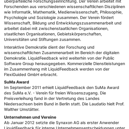
überparteiliche Forschungseinrichtung. Der Verein arbeitet mit
Forschenden aus verschiedenen wissenschaftlichen Disziplinen
wie Informatik, Mathematik, Medienwissenschaft, Philosophie,
Psychologie und Soziologie zusammen. Der Verein fördert
Wissenschaft, Bildung und Entwicklungszusammenarbeit und
arbeitet dabei mit zwischenstaatlichen Organisationen,
staatlichen Organisationen, Gebietskörperschaften,
Universitäten und Stiftungen zusammen.
Interaktive Demokratie dient der Forschung und
wissenschaftlichen Zusammenarbeit im Bereich der digitalen
Demokratie. LiquidFeedback wird weiterhin von der Public
Software Group herausgegeben. Kommerzielle Dienstleistungen
im Zusammenhang mit LiquidFeedback werden von der
FlexiGuided GmbH erbracht.
SuMa Award
Im September 2011 erhielt LiquidFeedback den SuMa Award
des SuMa e.V. - Verein für freien Wissenszugang. Die
Preisverleihung fand in der Vertretung des Landes
Niedersachsen beim Bund in Berlin statt. Die Laudatio hielt Prof.
Walther Umstätter.
Unternehmen und Vereine
Ab Januar 2012 setzte die Synaxon AG als erster Anwender
LiquidFeedback für interne Unternehmensentscheidungen unter