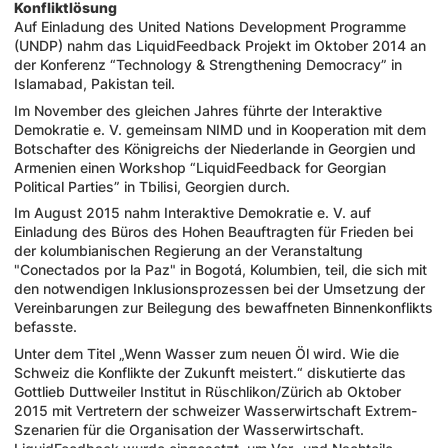
Konfliktlösung
Auf Einladung des United Nations Development Programme
(UNDP) nahm das LiquidFeedback Projekt im Oktober 2014 an
der Konferenz “Technology & Strengthening Democracy” in
Islamabad, Pakistan teil.
Im November des gleichen Jahres führte der Interaktive
Demokratie e. V. gemeinsam NIMD und in Kooperation mit dem
Botschafter des Königreichs der Niederlande in Georgien und
Armenien einen Workshop “LiquidFeedback for Georgian
Political Parties” in Tbilisi, Georgien durch.
Im August 2015 nahm Interaktive Demokratie e. V. auf
Einladung des Büros des Hohen Beauftragten für Frieden bei
der kolumbianischen Regierung an der Veranstaltung
"Conectados por la Paz" in Bogotá, Kolumbien, teil, die sich mit
den notwendigen Inklusionsprozessen bei der Umsetzung der
Vereinbarungen zur Beilegung des bewaffneten Binnenkonflikts
befasste.
Unter dem Titel „Wenn Wasser zum neuen Öl wird. Wie die
Schweiz die Konflikte der Zukunft meistert.“ diskutierte das
Gottlieb Duttweiler Institut in Rüschlikon/Zürich ab Oktober
2015 mit Vertretern der schweizer Wasserwirtschaft Extrem-
Szenarien für die Organisation der Wasserwirtschaft.