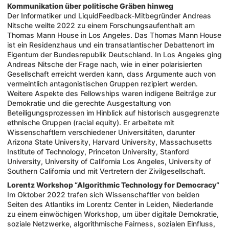
Kommunikation über politische Gräben hinweg
Der Informatiker und LiquidFeedback-Mitbegründer Andreas
Nitsche weilte 2022 zu einem Forschungsaufenthalt am
Thomas Mann House in Los Angeles. Das Thomas Mann House
ist ein Residenzhaus und ein transatlantischer Debattenort im
Eigentum der Bundesrepublik Deutschland. In Los Angeles ging
Andreas Nitsche der Frage nach, wie in einer polarisierten
Gesellschaft erreicht werden kann, dass Argumente auch von
vermeintlich antagonistischen Gruppen rezipiert werden.
Weitere Aspekte des Fellowships waren indigene Beiträge zur
Demokratie und die gerechte Ausgestaltung von
Beteiligungsprozessen im Hinblick auf historisch ausgegrenzte
ethnische Gruppen (racial equity). Er arbeitete mit
Wissenschaftlern verschiedener Universitäten, darunter
Arizona State University, Harvard University, Massachusetts
Institute of Technology, Princeton University, Stanford
University, University of California Los Angeles, University of
Southern California und mit Vertretern der Zivilgesellschaft.
Lorentz Workshop “Algorithmic Technology for Democracy”
Im Oktober 2022 trafen sich Wissenschaftler von beiden
Seiten des Atlantiks im Lorentz Center in Leiden, Niederlande
zu einem einwöchigen Workshop, um über digitale Demokratie,
soziale Netzwerke, algorithmische Fairness, sozialen Einfluss,