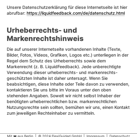
Unsere Datenschutz­erklärung für diese Internet­seite ist hier
abrufbar:
https://liquidfeedback.com/
de/datenschutz.html
Urheberrechts- und
Markenrechtshinweis
Die auf unserer Internet­seite vorhandenen Inhalte (Texte,
Bilder, Fotos, Videos, Grafiken, Logos etc.) unterliegen in der
Regel dem Schutz des Urheber­rechts sowie dem
Markenrecht (z. B. LiquidFeedback). Jede unberechtigte
Verwendung dieser urheber­rechts- und marken­rechts­
geschützten Inhalte ist daher untersagt. Wenn Sie
beabsichtigen, diese Inhalte oder Teile davon zu verwenden,
kontaktieren Sie uns bitte im Voraus unter den oben
stehenden Angaben. Soweit wir nicht selbst Inhaber der
benötigten urheber­rechtlichen bzw. marken­recht­lichen
Nutzungs­rechte sein sollten, bemühen wir uns, einen Kontakt
zum jeweiligen Rechteinhaber zu vermitteln.
Mit ❤️ aus Berlin | © 2024 FlexiGuided GmbH |
Impressum
|
Datenschutz